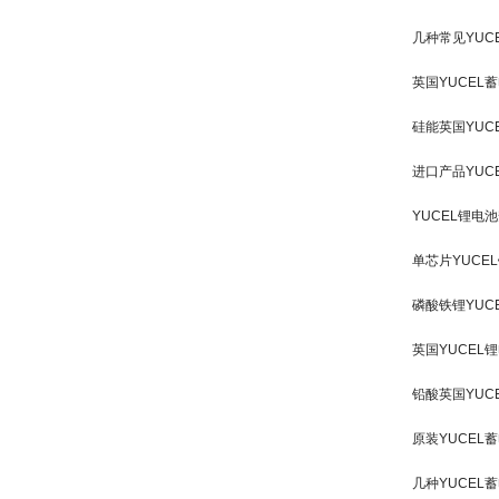
几种常见YUC
英国YUCE
硅能英国YUC
进口产品YUC
YUCEL锂
单芯片YUC
磷酸铁锂YUC
英国YUCEL
铅酸英国YUC
原装YUCEL
几种YUCEL