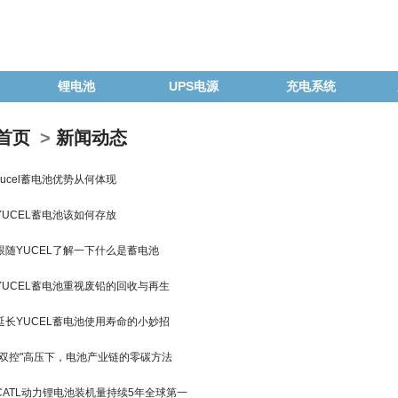
锂电池
UPS电源
充电系统
首页
>
新闻动态
yucel蓄电池优势从何体现
YUCEL蓄电池该如何存放
跟随YUCEL了解一下什么是蓄电池
YUCEL蓄电池重视废铅的回收与再生
延长YUCEL蓄电池使用寿命的小妙招
"双控"高压下，电池产业链的零碳方法
CATL动力锂电池装机量持续5年全球第一