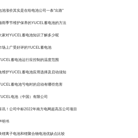
电池涨价其实是在给电池公司一条"出路"
梅雨季节维护保养的YUCEL蓄电池的方法
大家对YUCEL蓄电池知识了解多少呢
市场上广受好评的YUCEL蓄电池
YUCEL蓄电池运行应控制的温度范围
免维护YUCEL蓄电池应用选择及启动须知
YUCEL蓄电池亏电时的启动有哪些危害
YUCEL电池（中国）有限公司
喜讯！公司中标2022年南方电网超高压公司项目
声明书
铁锂离子电池和锂聚合物电池优缺点比较